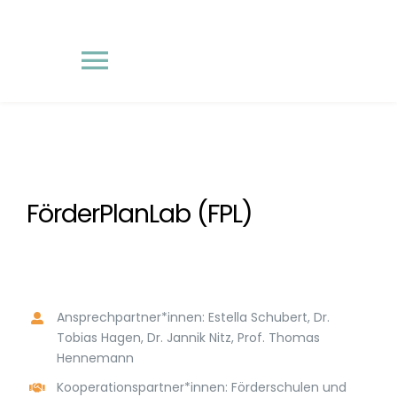
Skip
to
content
Toggle
Navigation
START
LEITBILD
FörderPlanLab (FPL)
TEAM
STUDIUM
Ansprechpartner*innen: Estella Schubert, Dr.
Tobias Hagen, Dr. Jannik Nitz, Prof. Thomas
Hennemann
FORSCHUNGSPROJEKTE
Kooperationspartner*innen: Förderschulen und