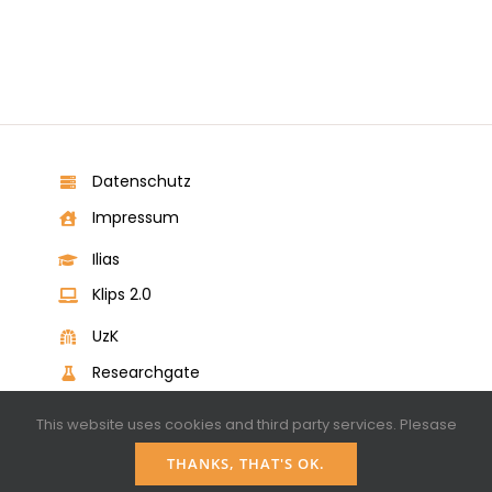
Datenschutz
Impressum
Ilias
Klips 2.0
UzK
Researchgate
Telefon
This website uses cookies and third party services. Plesase
Mail
THANKS, THAT'S OK.