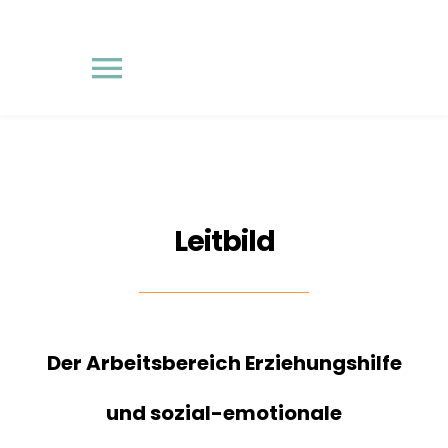
Skip
to
content
Toggle
Navigation
START
LEITBILD
Leitbild
TEAM
STUDIUM
Der Arbeitsbereich Erziehungshilfe
und sozial-emotionale
FORSCHUNGSPROJEKTE