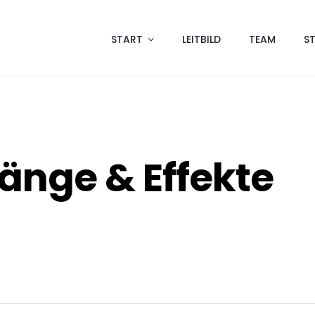
START
LEITBILD
TEAM
S
ge & Effekte