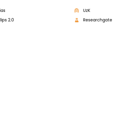
lias
UzK
lips 2.0
Researchgate