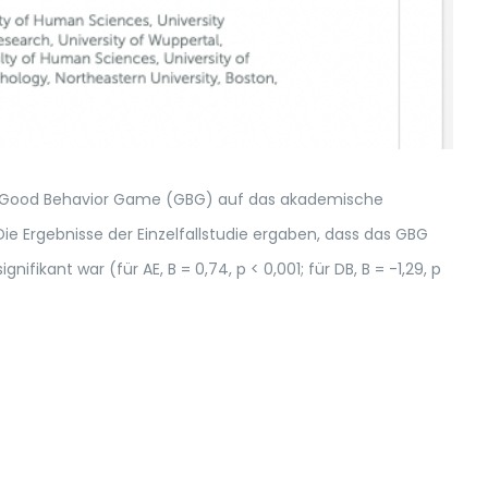
des Good Behavior Game (GBG) auf das akademische
e Ergebnisse der Einzelfallstudie ergaben, dass das GBG
ikant war (für AE, B = 0,74, p < 0,001; für DB, B = -1,29, p