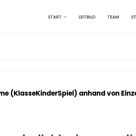
START
LEITBILD
TEAM
S
e (KlasseKinderSpiel) anhand von Einze