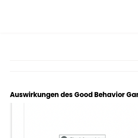
Skip
to
content
Auswirkungen des Good Behavior Gam
Zeige
grösseres
Bild